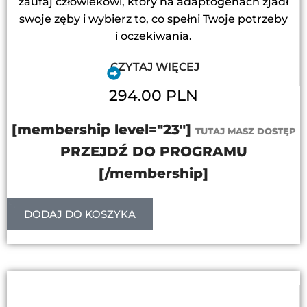
zaufaj człowiekowi, który na adaptogenach zjadł
swoje zęby i wybierz to, co spełni Twoje potrzeby
i oczekiwania.
CZYTAJ WIĘCEJ
294.00 PLN
[membership level="23"]
TUTAJ MASZ DOSTĘP
PRZEJDŹ DO PROGRAMU
[/membership]
DODAJ DO KOSZYKA