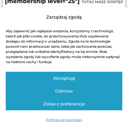
[membership level="25"]
TUTAJ MASZ DOSTĘP
PRZEJDŹ DO PROGRAMU
Zarządzaj zgodą
[/membership]
Aby zapewnić jak najlepsze wrażenia, korzystamy z technologii,
DODAJ DO KOSZYKA
takich jak pliki cookie, do przechowywania i/lub uzyskiwania
dostępu do informacji o urządzeniu. Zgoda na te technologie
pozwoli nam przetwarzać dane, takie jak zachowanie podczas
przeglądania lub unikalne identyfikatory na tej stronie. Brak
wyrażenia zgody lub wycofanie zgody może niekorzystnie wpłynąć
na niektóre cechy i funkcje.
Akceptuję
Odmów
Regulamin
Polityka Prywatności
Kontakt techniczny
Zobacz preferencje
Autor strony: Swinickiwsieci / Bartosz Świnicki
Polityka prywatności