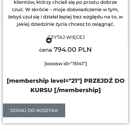
klientów, którzy chcieli się po prostu dobrze
czuć. W skrócie – moje doświadczenie w tym,
żebyś czuł się i działał lepiej bez względu na to, w
jakiej dziedzinie życia chcesz to osiągnąć.
CZYTAJ WIĘCEJ
794.00 PLN
cena
[woosw id="15141"]
[membership level="21"] PRZEJDŹ DO
KURSU [/membership]
DODAJ DO KOSZYKA