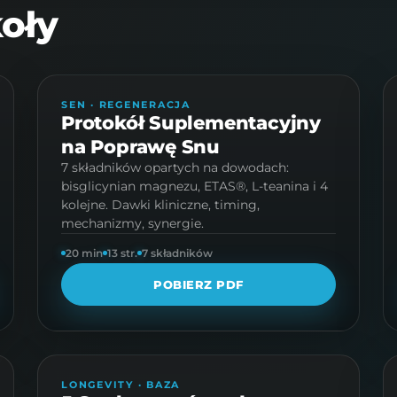
oły
PROTOKÓŁ · 13 STR.
SEN · REGENERACJA
Protokół Suplementacyjny
na Poprawę Snu
7 składników opartych na dowodach:
bisglicynian magnezu, ETAS®, L-teanina i 4
kolejne. Dawki kliniczne, timing,
mechanizmy, synergie.
20 min
13 str.
7 składników
POBIERZ PDF
PROTOKÓŁ · 12 STR.
LONGEVITY · BAZA