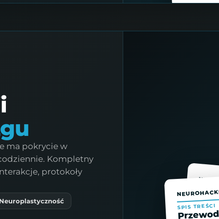
i
zgu
ie ma pokrycie w
codziennie. Kompletny
terakcje, protokoły
NEURO
NEUROHACKE
04 · 
Ener
· Neuroplastyczność
SPIS TREŚCI
Przewodn
D