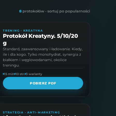
8
protokołów · sortuj po popularności
PROTOKÓŁ · 10 STR.
TRENING · KREATYNA
Protokół Kreatyny. 5/10/20
g
Standard, zaawansowany i ładowanie. Kiedy,
ile i dla kogo. Tylko monohydrat, synergia z
białkiem i węglowodanami, okolice
treningu.
15 min
10 str.
3 warianty
POBIERZ PDF
PROTOKÓŁ · 6 STR.
STRATEGIA · ANTI-MARKETING