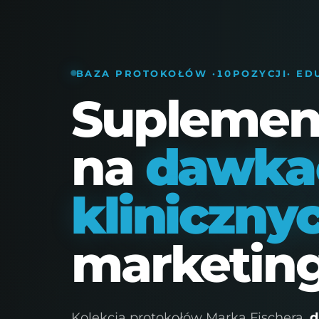
FIT MAKER MAREK FISCHER
STRONA GŁ
BAZA PROTOKOŁÓW ·
10
POZYCJI
· E
Suplement
na
dawka
kliniczny
marketing
Kolekcja protokołów Marka Fischera,
d