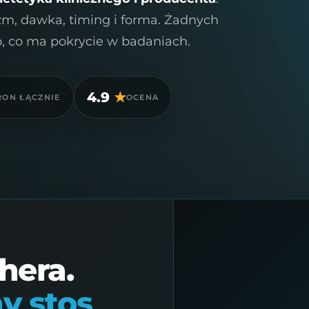
m, dawka, timing i forma. Żadnych
to, co ma pokrycie w badaniach.
4.9
★
RON ŁĄCZNIE
OCENA
hera.
y stos