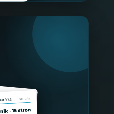
HACKER V1.2
Str. 6
Str. 2/17
R V1.2
KREATYNA
gia ATP
ik · 15 stron