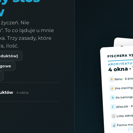
w
a życzeń. Nie
. To co ląduje u mnie
. Trzy zasady, które
, ilość.
FISCH
FISCHERA V
01 · F
roduktów)
Fun
ARCHITEKTU
ngowe
4 okna · 
D
Dawk
Rano · 6 pr
B12
Form
Pre-trening
B9
Folian
duktów
· 4 okna
Po treningu
↻
D₃
Z K2-
Wieczór · 
☾
T
Pora
Lista zak
Forma ma 
P