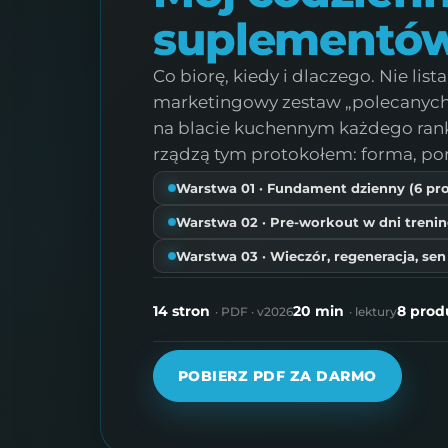
suplementó
Co biorę, kiedy i dlaczego. Nie list
marketingowy zestaw „polecanych"
na blacie kuchennym każdego ranka
rządzą tym protokołem: forma, pora
Warstwa 01 · Fundament dzienny (6 p
Warstwa 02 · Pre-workout w dni treni
Warstwa 03 · Wieczór, regeneracja, sen
14 stron
20 min
8 pro
· PDF · v2026
· lektury
POBIERZ PDF ZA DARMO