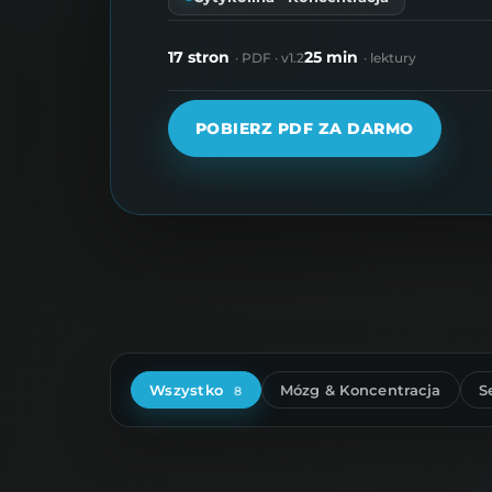
17 stron
25 min
· PDF · v1.2
· lektury
POBIERZ PDF ZA DARMO
Wszystko
Mózg & Koncentracja
S
8