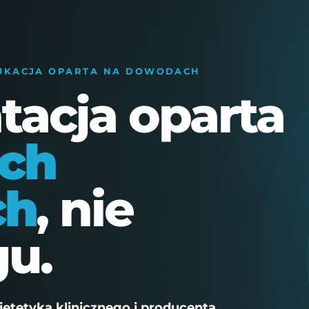
ÓWNA
O MNIE
WSPÓŁPRACA
BAZA PROTOKOŁÓW
DUKACJA OPARTA NA DOWODACH
acja oparta
ch
ch
, nie
u.
ietetyka klinicznego i producenta
.