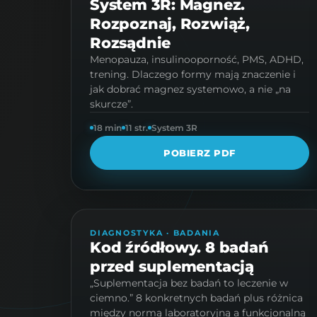
System 3R: Magnez.
Rozpoznaj, Rozwiąż,
Rozsądnie
Menopauza, insulinooporność, PMS, ADHD,
trening. Dlaczego formy mają znaczenie i
jak dobrać magnez systemowo, a nie „na
skurcze”.
18 min
11 str.
System 3R
POBIERZ PDF
PROTOKÓŁ · 4 STR.
DIAGNOSTYKA · BADANIA
Kod źródłowy. 8 badań
przed suplementacją
„Suplementacja bez badań to leczenie w
ciemno.” 8 konkretnych badań plus różnica
między normą laboratoryjną a funkcjonalną