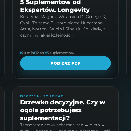
5 Suplementów od
Ekspertów. Longevity
Kreatyna, Magnez, Witamina D, Omega-3,
Cynk. To samo 5, które bierze Huberman,
Attia, Norton, Galpin i Sinclair. Co, kiedy, z
czym i w jakiej kolejności.
20 min
12 str.
5 suplementów
POBIERZ PDF
PROTOKÓŁ · 6 STR.
DECYZJA · SCHEMAT
Drzewko decyzyjne. Czy w
ogóle potrzebujesz
suplementacji?
Jednostronicowy schemat: sen → dieta →