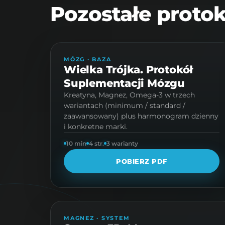
Pozostałe protok
PROTOKÓŁ · 4 STR.
MÓZG · BAZA
Wielka Trójka. Protokół
Suplementacji Mózgu
Kreatyna, Magnez, Omega-3 w trzech
wariantach (minimum / standard /
zaawansowany) plus harmonogram dzienny
i konkretne marki.
10 min
4 str.
3 warianty
POBIERZ PDF
PROTOKÓŁ · 11 STR.
MAGNEZ · SYSTEM