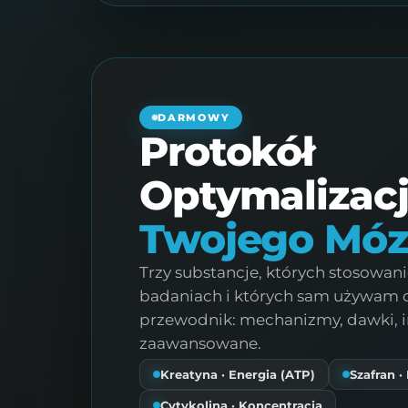
DARMOWY
Protokół
Optymalizacj
Twojego Mó
Trzy substancje, których stosowan
badaniach i których sam używam 
przewodnik: mechanizmy, dawki, in
zaawansowane.
Kreatyna · Energia (ATP)
Szafran 
Cytykolina · Koncentracja