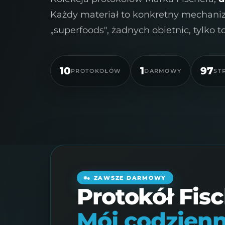
Każdy materiał to konkretny mechaniz
„superfoods", żadnych obietnic, tylko 
10
1
97
PROTOKOŁÓW
DARMOWY
ST
● ZAWSZE DARMOWY
Protokół Fisc
Mój codzienn