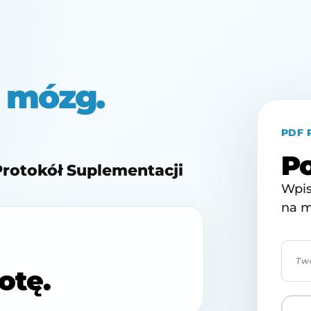
+ mózg.
PDF 
Po
Protokół Suplementacji
Wpis
na m
otę.