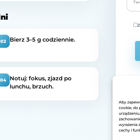
ni
Z
Bierz 3–5 g codziennie.
02
Notuj: fokus, zjazd po
04
lunchu, brzuch.
Aby zapewni
cookie, do
urządzeniu
zachowanie 
wyrażenia 
cechy i fun