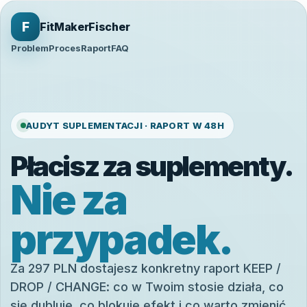
F
FitMakerFischer
Problem
Proces
Raport
FAQ
AUDYT SUPLEMENTACJI · RAPORT W 48H
Płacisz za suplementy.
Nie za
przypadek.
Za 297 PLN dostajesz konkretny raport KEEP /
DROP / CHANGE: co w Twoim stosie działa, co
się dubluje, co blokuje efekt i co warto zmienić.