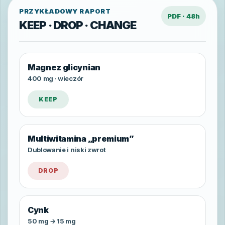
PRZYKŁADOWY RAPORT
PDF · 48h
KEEP · DROP · CHANGE
Magnez glicynian
400 mg · wieczór
KEEP
Multiwitamina „premium”
Dublowanie i niski zwrot
DROP
Cynk
50 mg → 15 mg