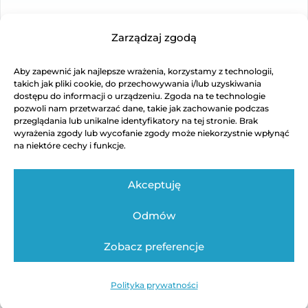
Zarządzaj zgodą
Aby zapewnić jak najlepsze wrażenia, korzystamy z technologii,
takich jak pliki cookie, do przechowywania i/lub uzyskiwania
dostępu do informacji o urządzeniu. Zgoda na te technologie
pozwoli nam przetwarzać dane, takie jak zachowanie podczas
przeglądania lub unikalne identyfikatory na tej stronie. Brak
wyrażenia zgody lub wycofanie zgody może niekorzystnie wpłynąć
na niektóre cechy i funkcje.
→
Akceptuję
Odmów
F
FitMakerFischer · Stack Review
Zobacz preferencje
Regulamin
Polityka prywatności
kontakt@fitmakerfischer.com
Polityka prywatności