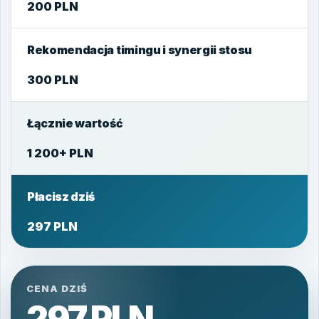
200 PLN
Rekomendacja timingu i synergii stosu
300 PLN
Łącznie wartość
1 200+ PLN
Płacisz dziś
297 PLN
CENA DZIŚ
297 PLN