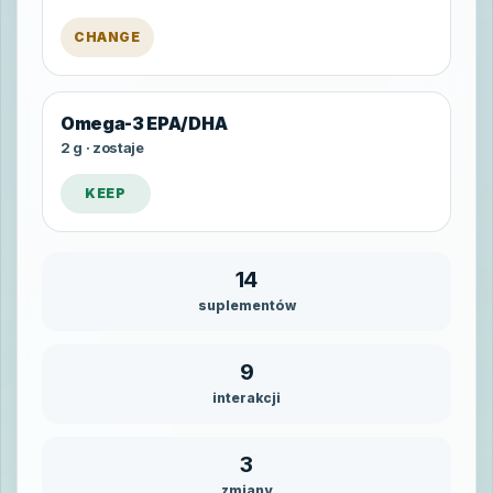
CHANGE
Omega-3 EPA/DHA
2 g · zostaje
KEEP
14
suplementów
9
interakcji
3
zmiany