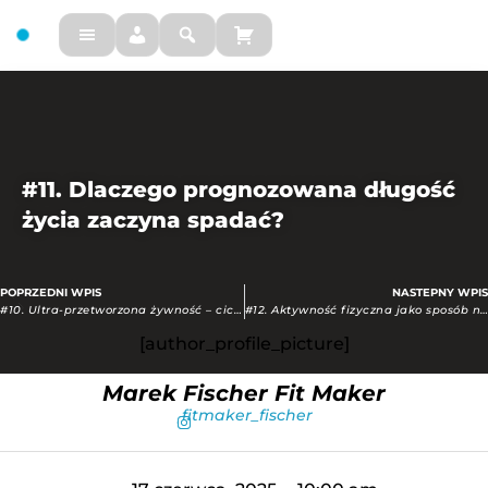
FM
#11. Dlaczego prognozowana długość
życia zaczyna spadać?
POPRZEDNI WPIS
NASTEPNY WPIS
Prev
#10. Ultra-przetworzona żywność – cichy zabójca Twojego zdrowia!
#12. Aktywność fizyczna jako sposób na uzależnienie od Internetu
[author_profile_picture]
Marek Fischer Fit Maker
fitmaker_fischer