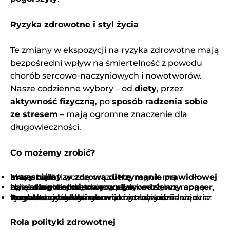
Ryzyka zdrowotne i styl życia
Te zmiany w ekspozycji na ryzyka zdrowotne mają
bezpośredni wpływ na śmiertelność z powodu
chorób sercowo-naczyniowych i nowotworów.
Nasze codzienne wybory – od
diety
, przez
aktywność fizyczną
, po
sposób radzenia sobie
ze stresem
– mają ogromne znaczenie dla
długowieczności.
Co możemy zrobić?
Inwestujmy w zdrową dietę
, regularną aktywność fizyczną oraz
utrzymanie prawidłowej masy ciała
.
Nawet niewielkie zmiany – jak
, ograniczenie przetworzonej żywności czy zwiększenie spożycia owoców i warzyw – mogą mieć
długoterminowy wpływ
.
codzienny spacer
Regularne badania krwi
konsultacje z lekarzem
to niezbędne narzędzia we wczesnym wykrywaniu i przeciwdziałaniu ryzyku chorób sercowo-naczyniowych i nowotworowych.
, kontrola ciśnienia oraz
Rola polityki zdrowotnej