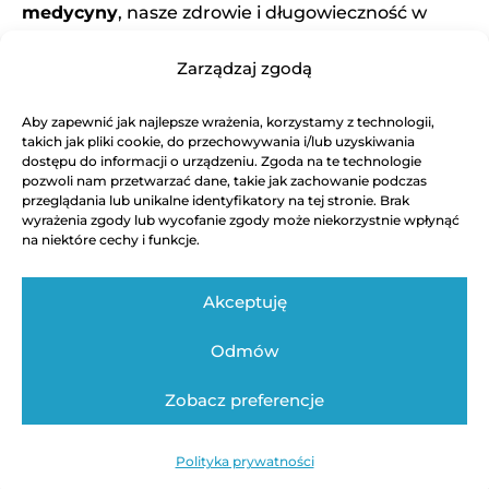
medycyny
, nasze zdrowie i długowieczność w
dużej mierze zależą od:
Zarządzaj zgodą
naszych codziennych wyborów,
oraz decyzji podejmowanych przez polityków.
Aby zapewnić jak najlepsze wrażenia, korzystamy z technologii,
takich jak pliki cookie, do przechowywania i/lub uzyskiwania
dostępu do informacji o urządzeniu. Zgoda na te technologie
Aby odwrócić niepokojące trendy
, niezbędne są
pozwoli nam przetwarzać dane, takie jak zachowanie podczas
skoordynowane działania na wielu poziomach –
przeglądania lub unikalne identyfikatory na tej stronie. Brak
zarówno indywidualne, jak i społeczne.
wyrażenia zgody lub wycofanie zgody może niekorzystnie wpłynąć
na niektóre cechy i funkcje.
Akceptuję
Odmów
Regulamin
Polityka Prywatności
Kontakt techniczny
Zobacz preferencje
Autor strony: Swinickiwsieci / Bartosz Świnicki
Polityka prywatności