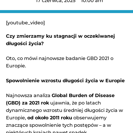
17 czerwca, 2025
10:00 am
[youtube_video]
Czy zmierzamy ku stagnacji w oczekiwanej
długości życia?
Oto, co mówi najnowsze badanie GBD 2021 o
Europie.
Spowolnienie wzrostu długości życia w Europie
Najnowsza analiza
Global Burden of Disease
(GBD) za 2021 rok
ujawnia, że po latach
dynamicznego wzrostu średniej długości życia w
Europie,
od około 2011 roku
obserwujemy
znaczące spowolnienie tych postępów – a w
niektórych krajach nawet spadek.