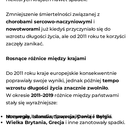
Zmniejszenie śmiertelności związanej z
chorobami sercowo-naczyniowymi
i
nowotworami
już kiedyś przyczyniało się do
wzrostu długości życia, ale od 2011 roku te korzyści
zaczęły zanikać.
Rosnące różnice między krajami
Do 2011 roku kraje europejskie konsekwentnie
poprawiały swoje wyniki, jednak później
tempo
wzrostu długości życia znacznie zwolniło
.
W okresie
2011–2019
różnice między państwami
stały się wyraźniejsze:
Norwegia, Islandia, Szwecja, Dania i Belgia
utrzymały lub nawet poprawiły swoje wyniki.
Wielka Brytania, Grecja
i inne zanotowały spadki.