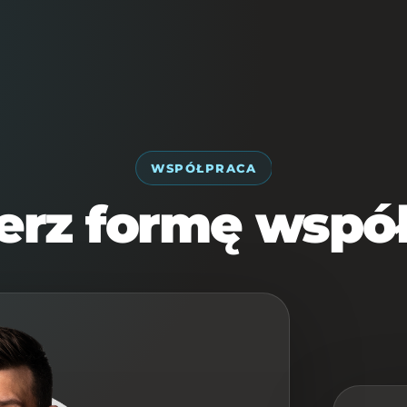
ÓWNA
O MNIE
WSPÓŁPRACA
BAZA PROTOKOŁÓW
WSPÓŁPRACA
rz formę wspó