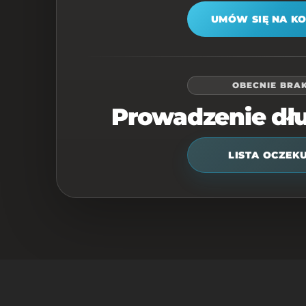
UMÓW SIĘ NA K
OBECNIE BRAK
Prowadzenie dł
LISTA OCZEK