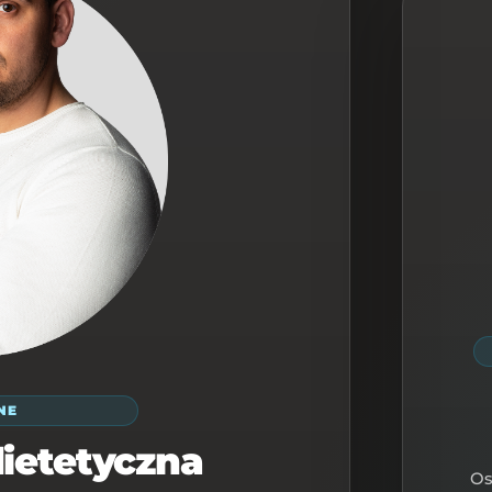
NE
dietetyczna
Os