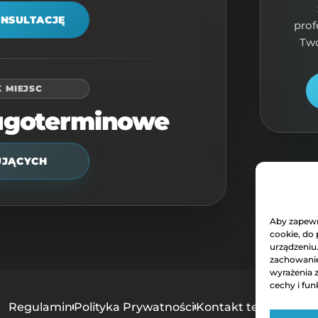
ONSULTACJĘ
prof
Two
 MIEJSC
ugoterminowe
UJĄCYCH
Aby zapewni
cookie, do
urządzeniu
zachowanie 
wyrażenia 
cechy i fun
Regulamin
Polityka Prywatności
Kontakt techniczny