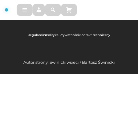
FM
Regulamin
Polityka Prywatności
Kontakt techniczny
Autor strony: Swinickiwsieci / Bartosz Świnicki