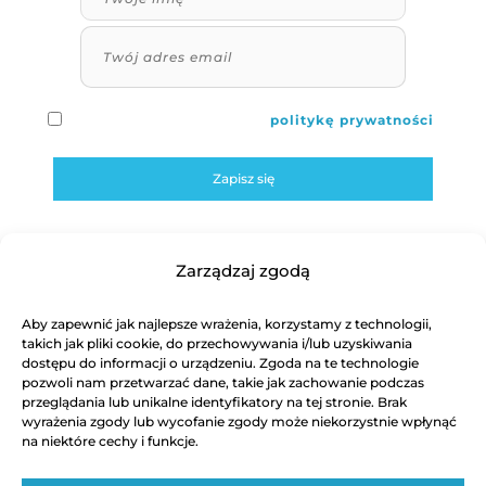
Zapoznałem się i akceptuję
politykę prywatności
.
Zapisz się
Autor wtyczki: Świnicki w Sieci |
Zobacz wtyczkę
Zarządzaj zgodą
Aby zapewnić jak najlepsze wrażenia, korzystamy z technologii,
takich jak pliki cookie, do przechowywania i/lub uzyskiwania
dostępu do informacji o urządzeniu. Zgoda na te technologie
pozwoli nam przetwarzać dane, takie jak zachowanie podczas
przeglądania lub unikalne identyfikatory na tej stronie. Brak
wyrażenia zgody lub wycofanie zgody może niekorzystnie wpłynąć
na niektóre cechy i funkcje.