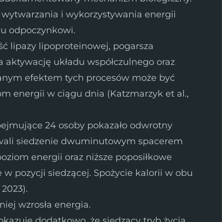
wytwarzania i wykorzystywania energii
emu odpoczynkowi.
ć lipazy lipoproteinowej, pogarsza
za aktywację układu współczulnego oraz
wanym efektem tych procesów może być
m energii w ciągu dnia (Katzmarzyk et al.,
ejmujące 24 osoby pokazało odwrotny
rywali siedzenie dwuminutowym spacerem
 poziom energii oraz niższe poposiłkowe
 w pozycji siedzącej. Spożycie kalorii w obu
 2023).
niej wzrosła energia.
kazuje dodatkowo, że siedzący tryb życia