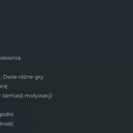
iesienia
a. Dwie różne gry
arę
ć zamiast motywacji
ygodni
lność