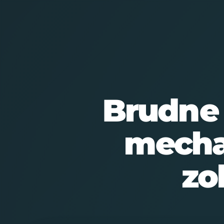
FIT MAKER MAREK FISCHER
STRONA GŁ
Brudne 
mecha
zo