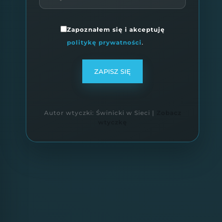
Zapoznałem się i akceptuję
politykę prywatności
.
ZAPISZ SIĘ
Autor wtyczki: Świnicki w Sieci |
Zobacz
wtyczkę