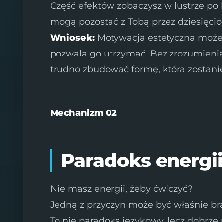
Część efektów zobaczysz w lustrze po 
mogą pozostać z Tobą przez dziesięciol
Wniosek:
Motywacja estetyczna może 
pozwala go utrzymać. Bez zrozumieni
trudno zbudować formę, która zostanie
Mechanizm 02
Paradoks energi
Nie masz energii, żeby ćwiczyć?
Jedną z przyczyn może być właśnie br
To nie paradoks językowy, lecz dobr