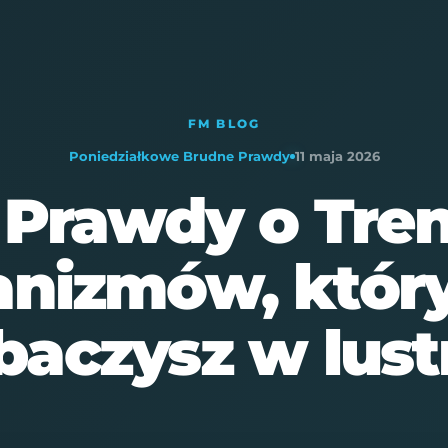
ÓWNA
O MNIE
WSPÓŁPRACA
BAZA PROTOKOŁÓW
FM BLOG
Poniedziałkowe Brudne Prawdy
11 maja 2026
Prawdy o Tren
nizmów, który
baczysz w lust