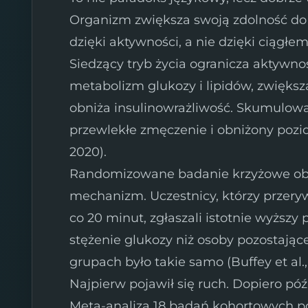
Organizm zwiększa swoją zdolność do 
dzięki aktywności, a nie dzięki ciągł
Siedzący tryb życia ogranicza aktywnoś
metabolizm glukozy i lipidów, zwięks
obniża insulinowrażliwość. Skumulo
przewlekłe zmęczenie i obniżony pozio
2020).
Randomizowane badanie krzyżowe ob
mechanizm. Uczestnicy, którzy prze
co 20 minut, zgłaszali istotnie wyższy
stężenie glukozy niż osoby pozostające
grupach było takie samo (Buffey et al.,
Najpierw pojawił się ruch. Dopiero póź
Meta-analiza 18 badań kohortowych po