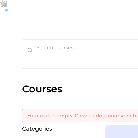
FIT MAKER MAREK FISCHER
STRONA GŁ
Search
for:
Courses
Your cart is empty. Please add a course bef
Categories