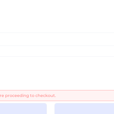
ÓWNA
O MNIE
WSPÓŁPRACA
BAZA PROTOKOŁÓW
ore proceeding to checkout.