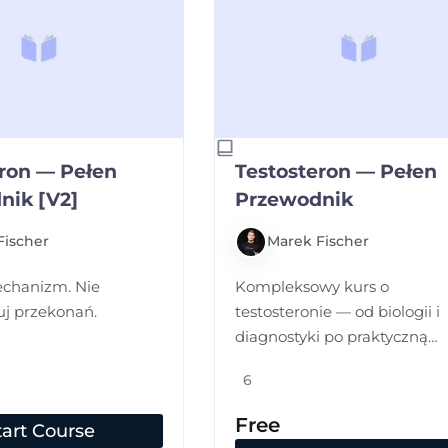
eron — Pełen
Testosteron — Pełen
nik [V2]
Przewodnik
Fischer
Marek Fischer
chanizm. Nie
Kompleksowy kurs o
j przekonań.
testosteronie — od biologii i
diagnostyki po praktyczną
optymalizację. Materiał dla
6
mężczyzn i kobiet, którzy ch
zrozumieć mechanizm zan
Free
tart Course
sięgną po suplement.