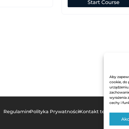
Start Course
Aby zapewni
cookie, do
urządzeniu
zachowanie 
wyrażenia 
cechy i fun
Regulamin
Polityka Prywatności
Kontakt techniczny
Akc