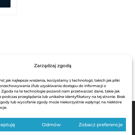
Zarządzaj zgodą
ć jak najlepsze wrażenia, korzystamy z technologii, takich jak pliki
 przechowywania i/lub uzyskiwania dostępu do informacji o
. Zgoda na te technologie pozwoli nam przetwarzać dane, takie jak
podczas przeglądania lub unikalne identyfikatory na tej stronie. Brak
zgody lub wycofanie zgody może niekorzystnie wpłynąć na niektóre
kcje.
eptuję
Odmów
Zobacz preferencje