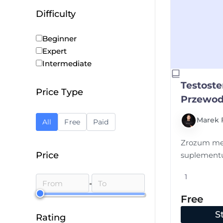
Difficulty
Beginner
Expert
Intermediate
Testost
Price Type
Przewod
Marek 
All
Free
Paid
Zrozum me
Price
suplementu
1
-
Free
S
Rating