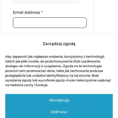
Email Address
*
Password
*
Zarządzaj zgodą
Aby zapewnić jak najlepsze wrażenia, korzystamy z technologii,
Confirm Password
*
takich jak pliki cookie, do przechowywania i/lub uzyskiwania
dostępu do informacji o urządzeniu. Zgoda na te technologie
pozwoli nam przetwarzać dane, takie jak zachowanie podczas
przeglądania lub unikalne identyfikatory na tej stronie. Brak
wyrażenia zgody lub wycofanie zgody może niekorzystnie wpłynąć
Register
na niektóre cechy i funkcje.
Akceptuję
Odmów
Regulamin
Polityka Prywatności
Kontakt techniczny