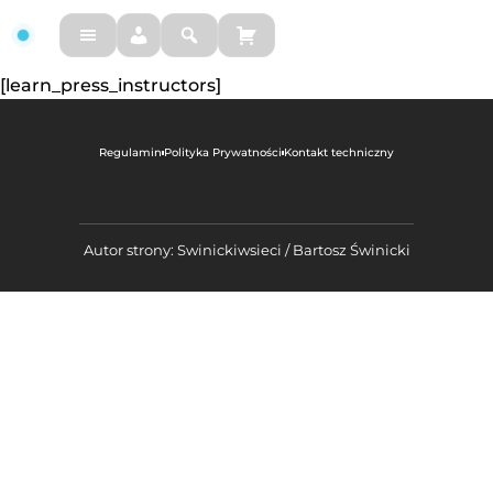
FM
[learn_press_instructors]
Regulamin
Polityka Prywatności
Kontakt techniczny
Autor strony: Swinickiwsieci / Bartosz Świnicki