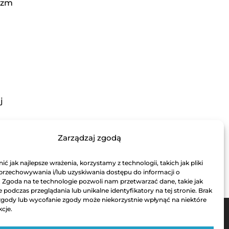
izm
Zarządzaj zgodą
cią
ć jak najlepsze wrażenia, korzystamy z technologii, takich jak pliki
 przechowywania i/lub uzyskiwania dostępu do informacji o
. Zgoda na te technologie pozwoli nam przetwarzać dane, takie jak
podczas przeglądania lub unikalne identyfikatory na tej stronie. Brak
zgody lub wycofanie zgody może niekorzystnie wpłynąć na niektóre
kcje.