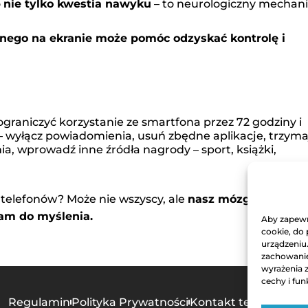
o
nie tylko kwestia nawyku
– to neurologiczny mechan
nego na ekranie może pomóc odzyskać kontrolę i
 telefonów? Może nie wszyscy, ale
nasz mózg z pewnoś
nam do myślenia.
Aby zapewni
cookie, do
urządzeniu
zachowanie 
wyrażenia 
cechy i fun
Regulamin
Polityka Prywatności
Kontakt techniczny