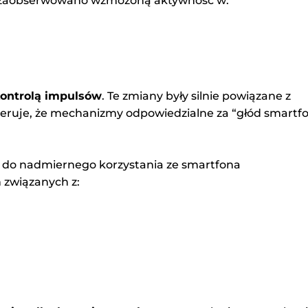
w zaobserwowano wzmożoną aktywność w:
kontrolą impulsów
. Te zmiany były silnie powiązane z
eruje, że mechanizmy odpowiedzialne za “głód smartf
i do nadmiernego korzystania ze smartfona
 związanych z: