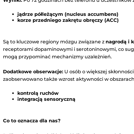
Wyniki:
Po 72 godzinach bez telefonu u uczestnikó
jądrze półleżącym (nucleus accumbens)
korze przedniego zakrętu obręczy (ACC)
Są to kluczowe regiony mózgu związane z
nagrodą i 
receptorami dopaminowymi i serotoninowymi, co sug
mogą przypominać mechanizmy uzależnień.
Dodatkowe obserwacje:
U osób o większej skłonnośc
zaobserwowano także wzrost aktywności w obszarach
kontrolą ruchów
integracją sensoryczną
Co to oznacza dla nas?