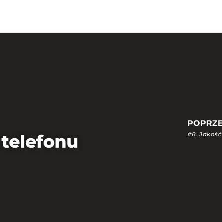
ÓWNA
O MNIE
WSPÓŁPRACA
BAZA PROTOKOŁÓW
POPRZE
Prev
 telefonu