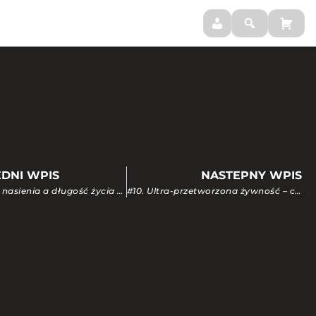
BLOG
MOJE SUPLEMENTY
DNI WPIS
NASTEPNY WPIS
N
#8. Jakość nasienia a długość życia – mężczyźni z lepszą jakością nasienia żyją średnio o 2-3 lata dłużej.
#10. Ultra-przetworzona żywność – cichy zabójca Twojego zdrowia!