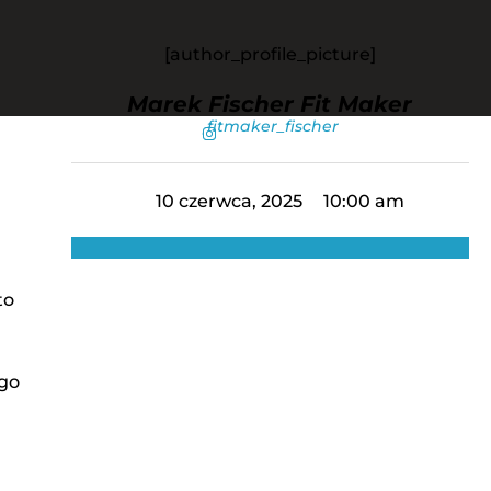
[author_profile_picture]
Marek Fischer Fit Maker
fitmaker_fischer
10 czerwca, 2025
10:00 am
to
go