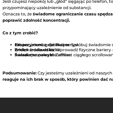
Jeśli czujesz niepokój lub „głód” sięgając po telefon, t
przypominający uzależnienie od substancji.
Oznacza to, że
świadome ograniczanie czasu spędza
poprawić zdolność koncentracji.
Co z tym zrobić?
Eksperyment z detoksem
: Spróbuj świadomie ograniczyć korzystanie ze smartfona przez 72 godziny i zobacz, jak reaguje Twój umysł.
Zmień środowisko
: Wprowadź fizyczne bariery – wyłącz powiadomienia, usuń zbędne aplikacje, trzymaj telefon z dala od łóżka.
Świadome nawyki
: Zamiast ciągłego scrollowania, wprowadź inne źródła nagrody – sport, książki, interakcje społeczne offline.
Podsumowanie:
Czy jesteśmy uzależnieni od naszych
reaguje na ich brak w sposób, który powinien dać 