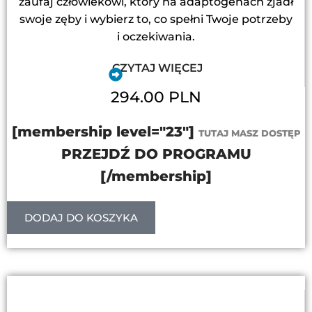
zaufaj człowiekowi, który na adaptogenach zjadł
swoje zęby i wybierz to, co spełni Twoje potrzeby
i oczekiwania.
CZYTAJ WIĘCEJ
294.00 PLN
[membership level="23"]
TUTAJ MASZ DOSTĘP
PRZEJDŹ DO PROGRAMU
[/membership]
DODAJ DO KOSZYKA