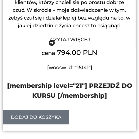
klientów, którzy chcieli się po prostu dobrze
czuć. W skrócie – moje doświadczenie w tym,
żebyś czuł się i działał lepiej bez względu na to, w
jakiej dziedzinie życia chcesz to osiągnąć.
CZYTAJ WIĘCEJ
794.00 PLN
cena
[woosw id="15141"]
[membership level="21"] PRZEJDŹ DO
KURSU [/membership]
DODAJ DO KOSZYKA