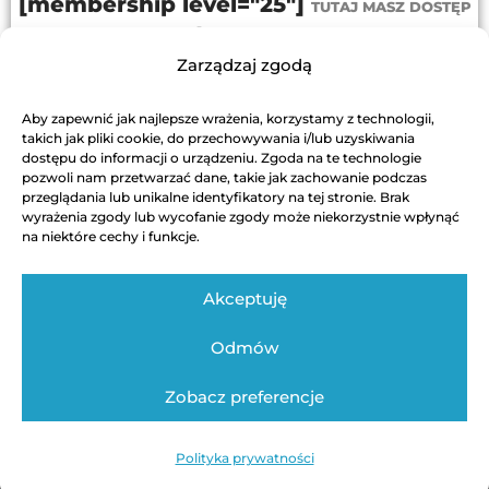
[membership level="25"]
TUTAJ MASZ DOSTĘP
PRZEJDŹ DO PROGRAMU
Zarządzaj zgodą
[/membership]
Aby zapewnić jak najlepsze wrażenia, korzystamy z technologii,
DODAJ DO KOSZYKA
takich jak pliki cookie, do przechowywania i/lub uzyskiwania
dostępu do informacji o urządzeniu. Zgoda na te technologie
pozwoli nam przetwarzać dane, takie jak zachowanie podczas
przeglądania lub unikalne identyfikatory na tej stronie. Brak
wyrażenia zgody lub wycofanie zgody może niekorzystnie wpłynąć
na niektóre cechy i funkcje.
Akceptuję
Odmów
Regulamin
Polityka Prywatności
Kontakt techniczny
Zobacz preferencje
Autor strony: Swinickiwsieci / Bartosz Świnicki
Polityka prywatności