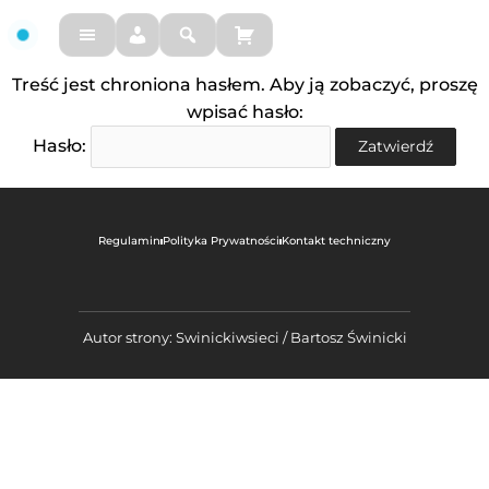
FM
Treść jest chroniona hasłem. Aby ją zobaczyć, proszę
wpisać hasło:
Hasło:
Regulamin
Polityka Prywatności
Kontakt techniczny
Autor strony: Swinickiwsieci / Bartosz Świnicki