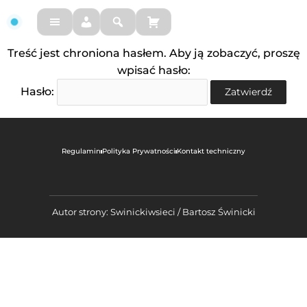
FM
Treść jest chroniona hasłem. Aby ją zobaczyć, proszę
wpisać hasło:
Hasło:
Regulamin
Polityka Prywatności
Kontakt techniczny
Autor strony: Swinickiwsieci / Bartosz Świnicki