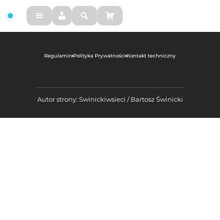
FM
Regulamin
Polityka Prywatności
Kontakt techniczny
Autor strony: Swinickiwsieci / Bartosz Świnicki