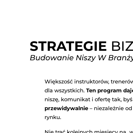
ÓWNA
O MNIE
WSPÓŁPRACA
BAZA PROTOKOŁÓW
STRATEGIE
BI
Budowanie Niszy W Branży
Większość instruktorów, trenerów
dla wszystkich.
Ten program daj
niszę, komunikat i ofertę tak, by
przewidywalnie
– niezależnie od 
rynku.
Nie trać kolejnych miesięcy na „