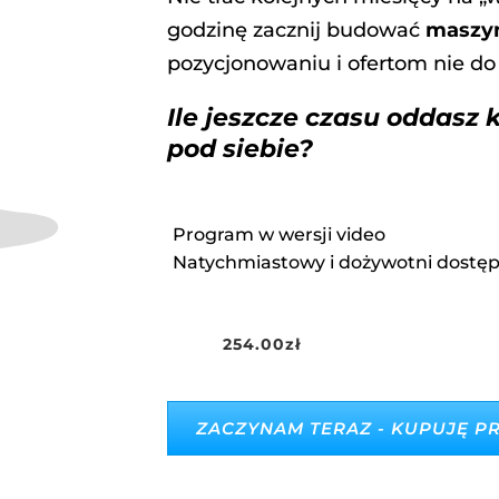
godzinę zacznij budować
maszyn
pozycjonowaniu i ofertom nie do
Ile jeszcze czasu oddasz 
pod siebie?
Program w wersji video
Natychmiastowy i dożywotni dostę
254.00
zł
ZACZYNAM TERAZ - KUPUJĘ 