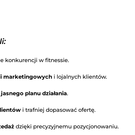
i:
le konkurencji w fitnessie.
ii marketingowych
i lojalnych klientów.
i
jasnego planu działania
.
klientów
i trafniej dopasować ofertę.
zedaż
dzięki precyzyjnemu pozycjonowaniu.