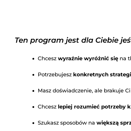
Ten program jest dla Ciebie jeśl
Chcesz
wyraźnie wyróżnić się
na t
Potrzebujesz
konkretnych strateg
Masz doświadczenie, ale brakuje C
Chcesz
lepiej rozumieć potrzeby 
Szukasz sposobów na
większą spr