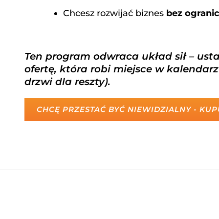
Chcesz rozwijać biznes
bez ograni
Ten program odwraca układ sił – usta
ofertę, która robi miejsce w kalenda
drzwi dla reszty).
CHCĘ PRZESTAĆ BYĆ NIEWIDZIALNY - KU