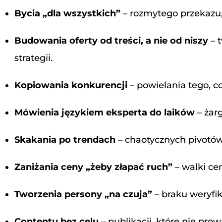
Bycia „dla wszystkich”
– rozmytego przekazu, 
Budowania oferty od treści, a nie od niszy
– 
strategii.
Kopiowania konkurencji
– powielania tego, co
Mówienia językiem eksperta do laików
– żarg
Skakania po trendach
– chaotycznych pivotów
Zaniżania ceny „żeby złapać ruch”
– walki ce
Tworzenia persony „na czuja”
– braku weryfik
Contentu bez celu
– publikacji, które nie prow