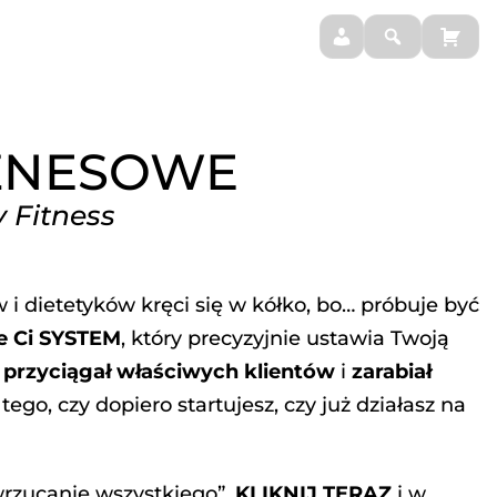
BLOG
MOJE SUPLEMENTY
ZNESOWE
 Fitness
 i dietetyków kręci się w kółko, bo… próbuje być
e Ci SYSTEM
, który precyzyjnie ustawia Twoją
ś
przyciągał właściwych klientów
i
zarabiał
tego, czy dopiero startujesz, czy już działasz na
wrzucanie wszystkiego”.
KLIKNIJ TERAZ
i w