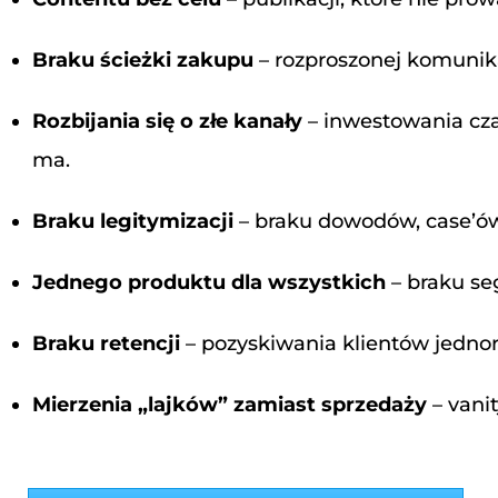
Braku ścieżki zakupu
– rozproszonej komunikac
Rozbijania się o złe kanały
– inwestowania czas
ma.
Braku legitymizacji
– braku dowodów, case’ów
Jednego produktu dla wszystkich
– braku seg
Braku retencji
– pozyskiwania klientów jedno
Mierzenia „lajków” zamiast sprzedaży
– vani