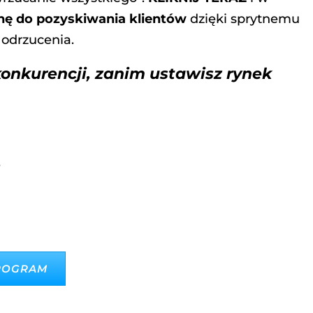
ę do pozyskiwania klientów
dzięki sprytnemu
 odrzucenia.
konkurencji, zanim ustawisz rynek
p
PROGRAM