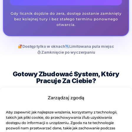
Gdy licznik dojdzie do zera, dostęp zostanie zamknięty
bez kolejnej tury i bez stałego terminu ponownego
otwarcia.
Dostęp tylko w oknach
Limitowana pula miejsc
Zamknięcie po wyczerpaniu
Gotowy Zbudować System, Który
Pracuje Za Ciebie?
Dołącz do 200+ specjalistów, którzy przestali "walczyć"
o klientów i zaczęli budować biznesy na systemach.
Zarządzaj zgodą
Aby zapewnić jak najlepsze wrażenia, korzystamy z technologii,
takich jak pliki cookie, do przechowywania i/lub uzyskiwania
WYBIERAM PAKIET MBA
dostępu do informacji o urządzeniu. Zgoda na te technologie
pozwoli nam przetwarzać dane, takie jak zachowanie podczas