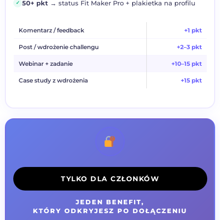
50+ pkt
→ status Fit Maker Pro + plakietka na profilu
✓
Komentarz / feedback
+1 pkt
Post / wdrożenie challengu
+2–3 pkt
Webinar + zadanie
+10–15 pkt
Case study z wdrożenia
+15 pkt
TYLKO DLA CZŁONKÓW
JEDEN BENEFIT,
KTÓRY ODKRYJESZ PO DOŁĄCZENIU