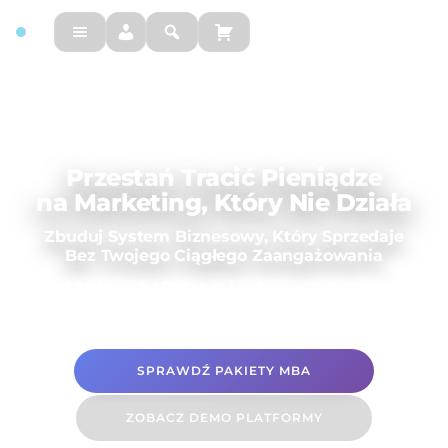
FM
Przestań Tracić Pieniądze
na Marketing, Który Nie Działa
Zbuduj System Biznesowy, Który Sprzedaje
Bez Twojego Ciągłego Zaangażowania
Fit Maker MBA to jedyna platforma
w Polsce
SPRAWDŹ PAKIETY MBA
ZOBACZ DEMO PLATFORMY