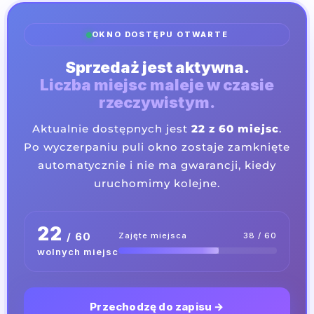
OKNO DOSTĘPU OTWARTE
Sprzedaż jest aktywna.
Liczba miejsc maleje w czasie
rzeczywistym.
Aktualnie dostępnych jest
22 z 60 miejsc
.
Po wyczerpaniu puli okno zostaje zamknięte
automatycznie i nie ma gwarancji, kiedy
uruchomimy kolejne.
22
/ 60
Zajęte miejsca
38 / 60
wolnych miejsc
Przechodzę do zapisu →