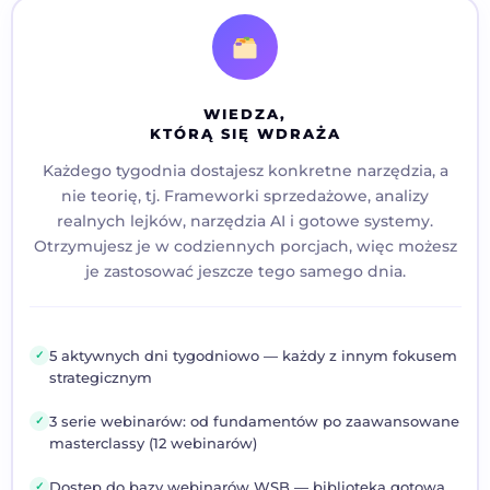
WIEDZA,
KTÓRĄ SIĘ WDRAŻA
Każdego tygodnia dostajesz konkretne narzędzia, a
nie teorię, tj. Frameworki sprzedażowe, analizy
realnych lejków, narzędzia AI i gotowe systemy.
Otrzymujesz je w codziennych porcjach, więc możesz
je zastosować jeszcze tego samego dnia.
5 aktywnych dni tygodniowo — każdy z innym fokusem
✓
strategicznym
3 serie webinarów: od fundamentów po zaawansowane
✓
masterclassy (12 webinarów)
Dostęp do bazy webinarów WSB — biblioteka gotowa
✓