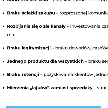
Braku ścieżki zakupu
– rozproszonej komunikac
Rozbijania się o złe kanały
– inwestowania czas
ma.
Braku legitymizacji
– braku dowodów, case’ów
Jednego produktu dla wszystkich
– braku seg
Braku retencji
– pozyskiwania klientów jedno
Mierzenia „lajków” zamiast sprzedaży
– vani