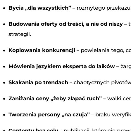
Bycia „dla wszystkich”
– rozmytego przekazu, 
Budowania oferty od treści, a nie od niszy
– 
strategii.
Kopiowania konkurencji
– powielania tego, co
Mówienia językiem eksperta do laików
– żarg
Skakania po trendach
– chaotycznych pivotów
Zaniżania ceny „żeby złapać ruch”
– walki ce
Tworzenia persony „na czuja”
– braku weryfik
Contentu bez celu
– publikacji, które nie prow