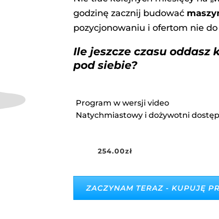
godzinę zacznij budować
maszyn
pozycjonowaniu i ofertom nie do
Ile jeszcze czasu oddasz 
pod siebie?
Program w wersji video
Natychmiastowy i dożywotni dostę
254.00
zł
ZACZYNAM TERAZ - KUPUJĘ 