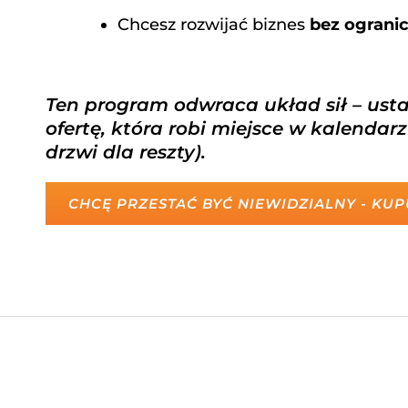
Chcesz rozwijać biznes
bez ograni
Ten program odwraca układ sił – usta
ofertę, która robi miejsce w kalenda
drzwi dla reszty).
CHCĘ PRZESTAĆ BYĆ NIEWIDZIALNY - KU