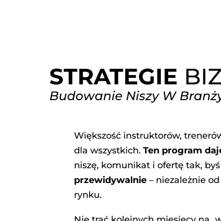
ÓWNA
O MNIE
WSPÓŁPRACA
BAZA PROTOKOŁÓW
STRATEGIE
BI
Budowanie Niszy W Branży
Większość instruktorów, trenerów
dla wszystkich.
Ten program daj
niszę, komunikat i ofertę tak, by
przewidywalnie
– niezależnie od 
rynku.
Nie trać kolejnych miesięcy na „