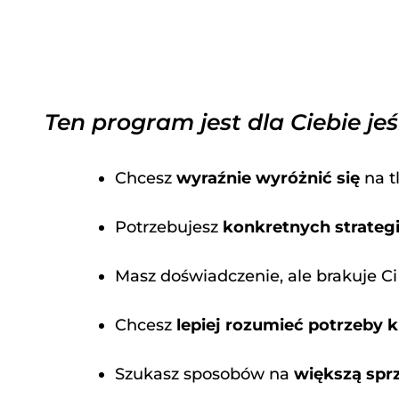
Ten program jest dla Ciebie jeśl
Chcesz
wyraźnie wyróżnić się
na t
Potrzebujesz
konkretnych strateg
Masz doświadczenie, ale brakuje C
Chcesz
lepiej rozumieć potrzeby 
Szukasz sposobów na
większą spr