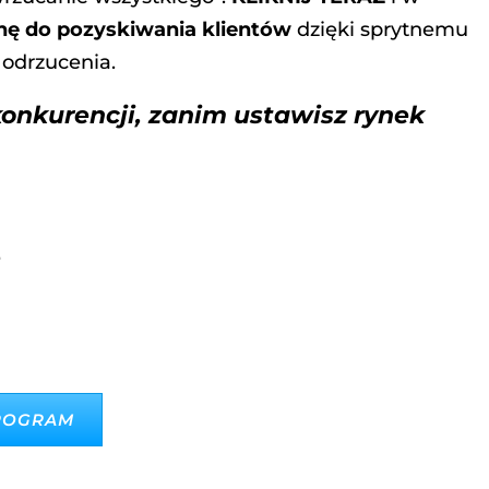
ę do pozyskiwania klientów
dzięki sprytnemu
 odrzucenia.
konkurencji, zanim ustawisz rynek
p
PROGRAM