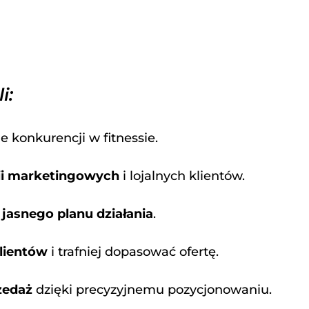
i:
le konkurencji w fitnessie.
ii marketingowych
i lojalnych klientów.
i
jasnego planu działania
.
klientów
i trafniej dopasować ofertę.
zedaż
dzięki precyzyjnemu pozycjonowaniu.