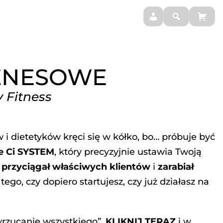
BLOG
MOJE SUPLEMENTY
ZNESOWE
 Fitness
 i dietetyków kręci się w kółko, bo… próbuje być
e Ci SYSTEM
, który precyzyjnie ustawia Twoją
ś
przyciągał właściwych klientów
i
zarabiał
tego, czy dopiero startujesz, czy już działasz na
wrzucanie wszystkiego”.
KLIKNIJ TERAZ
i w