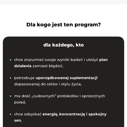
Promocja
urodzinowa
-
plemię
Dla kogo jest ten program?
dla każdego, kto
chce zrozumieć swoje wyniki badań i ułożyć
plan
działania
zamiast błądzić,
potrzebuje
uporządkowanej suplementacji
dopasowanej do celów i stylu życia,
ma dość „cudownych” protokołów i sprzecznych
porad,
chce odzyskać
energię, koncentrację i spokojny
sen
,