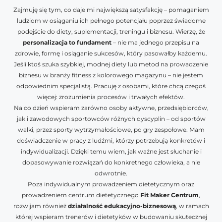
Zajmuję się tym, co daje mi największą satysfakcję – pomaganiem
ludziom w osiąganiu ich pełnego potencjału poprzez świadome
podejście do diety, suplementacji, treningu i biznesu. Wierzę, że
personalizacja to fundament
– nie ma jednego przepisu na
zdrowie, formę i osiąganie sukcesów, który pasowałby każdemu.
Jeśli ktoś szuka szybkiej, modnej diety lub metod na prowadzenie
biznesu w branży fitness z kolorowego magazynu – nie jestem
odpowiednim specjalistą. Pracuję z osobami, które chcą czegoś
więcej: zrozumienia procesów i trwałych efektów.
Na co dzień wspieram zarówno osoby aktywne, przedsiębiorców,
jak i zawodowych sportowców różnych dyscyplin – od sportów
walki, przez sporty wytrzymałościowe, po gry zespołowe. Mam
doświadczenie w pracy z ludźmi, którzy potrzebują konkretów i
indywidualizacji. Dzięki temu wiem, jak ważne jest słuchanie i
dopasowywanie rozwiązań do konkretnego człowieka, a nie
odwrotnie.
Poza indywidualnym prowadzeniem dietetycznym oraz
prowadzeniem centrum dietetycznego
Fit Maker Centrum
,
rozwijam również
działalność edukacyjno-biznesową
, w ramach
której wspieram trenerów i dietetyków w budowaniu skutecznej