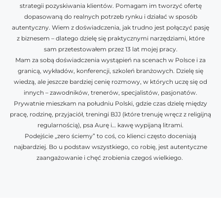
strategii pozyskiwania klientów. Pomagam im tworzyć ofertę
dopasowaną do realnych potrzeb rynku i działać w sposób
autentyczny. Wiem z doświadczenia, jak trudno jest połączyć pasję
z biznesem – dlatego dzielę się praktycznymi narzędziami, które
sam przetestowałem przez 13 lat mojej pracy.
Mam za sobą doświadczenia wystąpień na scenach w Polsce i za
granicą, wykładów, konferencji, szkoleń branżowych. Dzielę się
wiedzą, ale jeszcze bardziej cenię rozmowy, w których uczę się od
innych – zawodników, trenerów, specjalistów, pasjonatów.
Prywatnie mieszkam na południu Polski, gdzie czas dzielę między
pracę, rodzinę, przyjaciół, treningi BJJ (które trenuję wręcz z religijną
regularnością), psa Aurę i… kawę wypijaną litrami.
Podejście „zero ściemy” to coś, co klienci często doceniają
najbardziej. Bo u podstaw wszystkiego, co robię, jest autentyczne
zaangażowanie i chęć zrobienia czegoś wielkiego.