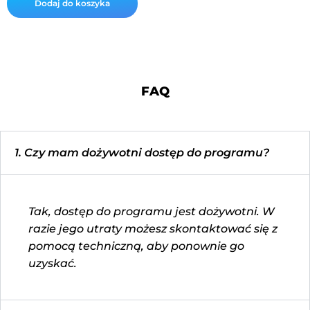
Dodaj do koszyka
VADEMECUM
ZDROWIA
-
Promocja
urodzinowa
-
plemię
FAQ
1. Czy mam dożywotni dostęp do programu?
Tak, dostęp do programu jest dożywotni. W
razie jego utraty możesz skontaktować się z
pomocą techniczną, aby ponownie go
uzyskać.