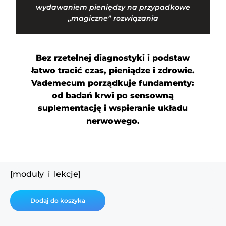
wydawaniem pieniędzy na przypadkowe
„magiczne” rozwiązania
Bez rzetelnej diagnostyki i podstaw
łatwo tracić czas, pieniądze i zdrowie.
Vademecum porządkuje fundamenty:
od badań krwi po sensowną
suplementację i wspieranie układu
nerwowego.
[moduly_i_lekcje]
ilość
Dodaj do koszyka
VADEMECUM
ZDROWIA
-