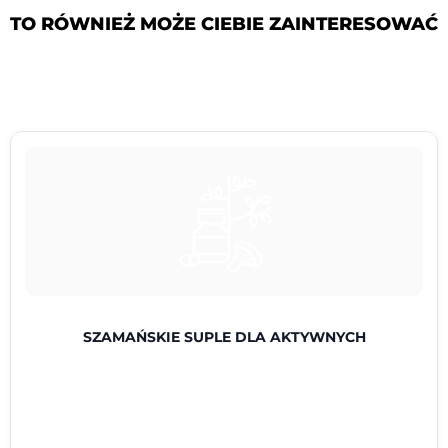
TO RÓWNIEŻ MOŻE CIEBIE ZAINTERESOWAĆ
Pierwotna
Pierwotna
Aktualna
Aktualna
cena
cena
cena
cena
wynosiła:
wynosiła:
wynosi:
wynosi:
347.00zł.
557.00zł.
37.00zł.
47.00zł.
SZAMAŃSKIE SUPLE DLA AKTYWNYCH