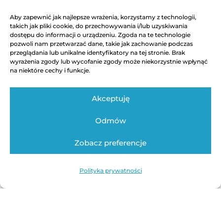
Aby zapewnić jak najlepsze wrażenia, korzystamy z technologii,
takich jak pliki cookie, do przechowywania i/lub uzyskiwania
dostępu do informacji o urządzeniu. Zgoda na te technologie
pozwoli nam przetwarzać dane, takie jak zachowanie podczas
przeglądania lub unikalne identyfikatory na tej stronie. Brak
Zbuduj system, który wykorzystuje naturalne
wyrażenia zgody lub wycofanie zgody może niekorzystnie wpłynąć
wsparcie dla mózgu, byś mógł pracować
na niektóre cechy i funkcje.
wydajniej.
Akceptuję
Odmów
Zobacz preferencje
Polityka prywatności