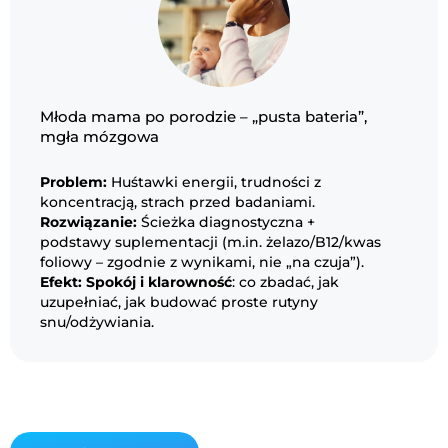
Młoda mama po porodzie – „pusta bateria”,
mgła mózgowa
Problem:
Huśtawki energii, trudności z
koncentracją, strach przed badaniami.
Rozwiązanie:
Ścieżka diagnostyczna +
podstawy suplementacji (m.in. żelazo/B12/kwas
foliowy – zgodnie z wynikami, nie „na czuja”).
Efekt:
Spokój i klarowność
: co zbadać, jak
uzupełniać, jak budować proste rutyny
snu/odżywiania.
ilość