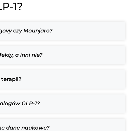
LP-1?
egovy czy Mounjaro?
kty, a inni nie?
terapii?
nalogów GLP-1?
zne dane naukowe?