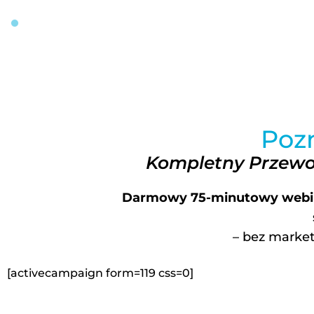
FIT MAKER MAREK FISCHER
STRONA GŁ
Poz
Kompletny Przewo
Darmowy 75-minutowy webi
– bez market
[activecampaign form=119 css=0]