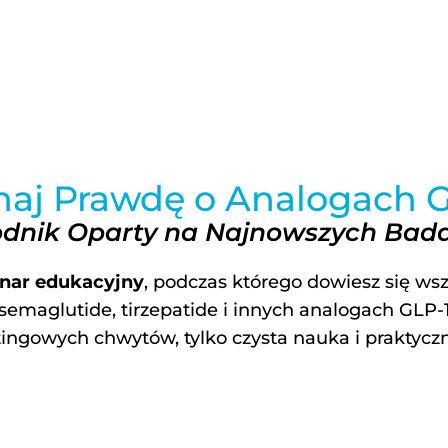
ÓWNA
O MNIE
WSPÓŁPRACA
BAZA PROTOKOŁÓW
naj Prawdę o Analogach G
dnik Oparty na Najnowszych Ba
nar edukacyjny
, podczas którego dowiesz się wsz
semaglutide, tirzepatide i innych analogach GLP-
ingowych chwytów, tylko czysta nauka i praktycz