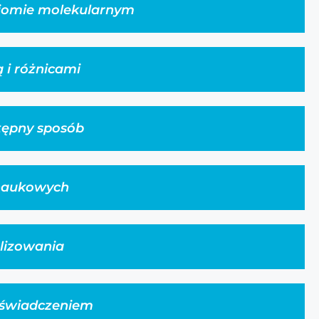
ziomie molekularnym
 i różnicami
tępny sposób
 naukowych
alizowania
doświadczeniem