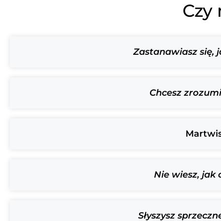
Czy 
Zastanawiasz się, 
Chcesz zrozumie
Martwis
Nie wiesz, ja
Słyszysz sprzecz