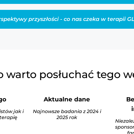
spektywy przyszłości - co nas czeka w terapii G
o warto posłuchać tego w
go
Aktualne dane
Be
stów jak i
Najnowsze badania z 2024 i
terapię
2025 rok
Niezale
sponsor
fa