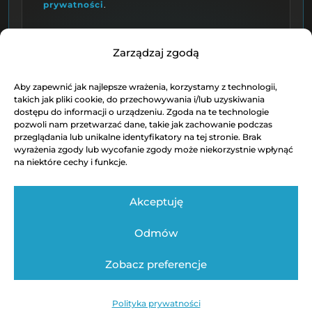
prywatności
.
ZAPISZ SIĘ
Zarządzaj zgodą
Aby zapewnić jak najlepsze wrażenia, korzystamy z technologii,
takich jak pliki cookie, do przechowywania i/lub uzyskiwania
Autor wtyczki: Świnicki w Sieci |
Zobacz wtyczkę
dostępu do informacji o urządzeniu. Zgoda na te technologie
pozwoli nam przetwarzać dane, takie jak zachowanie podczas
przeglądania lub unikalne identyfikatory na tej stronie. Brak
wyrażenia zgody lub wycofanie zgody może niekorzystnie wpłynąć
na niektóre cechy i funkcje.
Akceptuję
Odmów
Regulamin
Polityka Prywatności
Kontakt techniczny
Zobacz preferencje
Autor strony: Swinickiwsieci / Bartosz Świnicki
Polityka prywatności