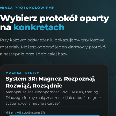
BAZA PROTOKOŁÓW FMF
Wybierz protokół oparty
na
konkretach
Przy każdym odświeżeniu pokazujemy trzy losowe
materiały. Możesz odebrać jeden darmowy protokół,
a następnie przejść do całej bazy.
PROTOKÓŁ · 11 STR.
MAGNEZ · SYSTEM
System 3R: Magnez. Rozpoznaj,
Rozwiąż, Rozsądnie
Menopauza, insulinooporność, PMS, ADHD, trening.
Dlaczego formy mają znaczenie i jak dobrać magnez
systemowo, a nie „na skurcze”.
18 min
11 str.
System 3R