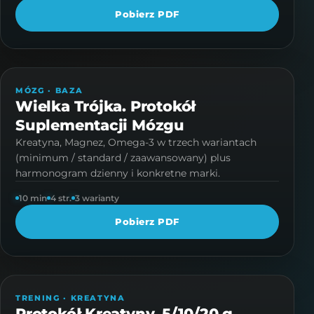
Pobierz PDF
PROTOKÓŁ · 4 STR.
MÓZG · BAZA
Wielka Trójka. Protokół
Suplementacji Mózgu
Kreatyna, Magnez, Omega-3 w trzech wariantach
(minimum / standard / zaawansowany) plus
harmonogram dzienny i konkretne marki.
10 min
4 str.
3 warianty
Pobierz PDF
PROTOKÓŁ · 10 STR.
TRENING · KREATYNA
Protokół Kreatyny. 5/10/20 g