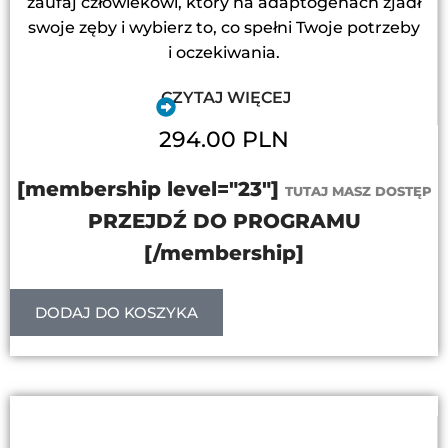
zaufaj człowiekowi, który na adaptogenach zjadł
swoje zęby i wybierz to, co spełni Twoje potrzeby
i oczekiwania.
CZYTAJ WIĘCEJ
294.00 PLN
[membership level="23"]
TUTAJ MASZ DOSTĘP
PRZEJDŹ DO PROGRAMU
[/membership]
DODAJ DO KOSZYKA