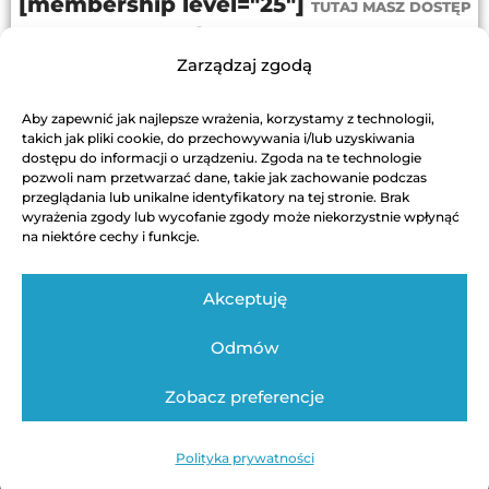
[membership level="25"]
TUTAJ MASZ DOSTĘP
PRZEJDŹ DO PROGRAMU
Zarządzaj zgodą
[/membership]
Aby zapewnić jak najlepsze wrażenia, korzystamy z technologii,
DODAJ DO KOSZYKA
takich jak pliki cookie, do przechowywania i/lub uzyskiwania
dostępu do informacji o urządzeniu. Zgoda na te technologie
pozwoli nam przetwarzać dane, takie jak zachowanie podczas
przeglądania lub unikalne identyfikatory na tej stronie. Brak
wyrażenia zgody lub wycofanie zgody może niekorzystnie wpłynąć
na niektóre cechy i funkcje.
Akceptuję
Odmów
Regulamin
Polityka Prywatności
Kontakt techniczny
Zobacz preferencje
Autor strony: Swinickiwsieci / Bartosz Świnicki
Polityka prywatności