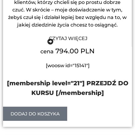
klientów, którzy chcieli się po prostu dobrze
czuć. W skrócie – moje doświadczenie w tym,
żebyś czuł się i działał lepiej bez względu na to, w
jakiej dziedzinie życia chcesz to osiągnąć.
CZYTAJ WIĘCEJ
794.00 PLN
cena
[woosw id="15141"]
[membership level="21"] PRZEJDŹ DO
KURSU [/membership]
DODAJ DO KOSZYKA