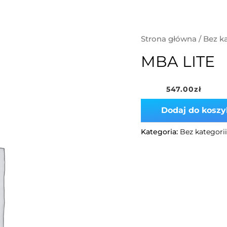
ÓWNA
O MNIE
WSPÓŁPRACA
BAZA PROTOKOŁÓW
ilość
Strona główna
/
Bez ka
MBA
MBA LITE
LITE
547.00
zł
Dodaj do koszy
Kategoria:
Bez kategorii