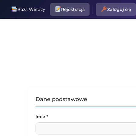
Baza Wiedzy
Rejestracja
Zaloguj się
FIT MAKER MAREK FISCHER
STRONA GŁ
Dane podstawowe
Imię *