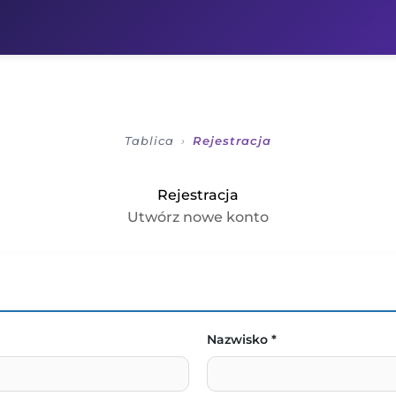
ÓWNA
O MNIE
WSPÓŁPRACA
BAZA PROTOKOŁÓW
Tablica
›
Rejestracja
Rejestracja
Utwórz nowe konto
Nazwisko *