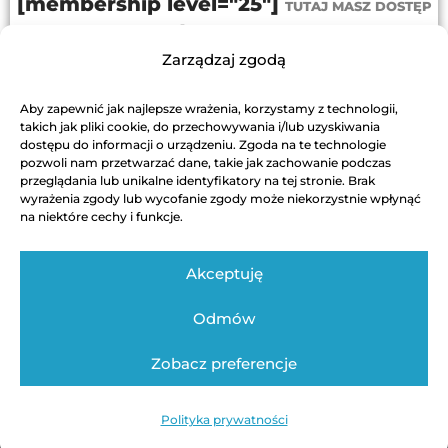
[membership level="25"]
TUTAJ MASZ DOSTĘP
PRZEJDŹ DO PROGRAMU
Zarządzaj zgodą
[/membership]
Aby zapewnić jak najlepsze wrażenia, korzystamy z technologii,
DODAJ DO KOSZYKA
takich jak pliki cookie, do przechowywania i/lub uzyskiwania
dostępu do informacji o urządzeniu. Zgoda na te technologie
pozwoli nam przetwarzać dane, takie jak zachowanie podczas
przeglądania lub unikalne identyfikatory na tej stronie. Brak
wyrażenia zgody lub wycofanie zgody może niekorzystnie wpłynąć
na niektóre cechy i funkcje.
Akceptuję
Odmów
Regulamin
Polityka Prywatności
Kontakt techniczny
Zobacz preferencje
Autor strony: Swinickiwsieci / Bartosz Świnicki
Polityka prywatności