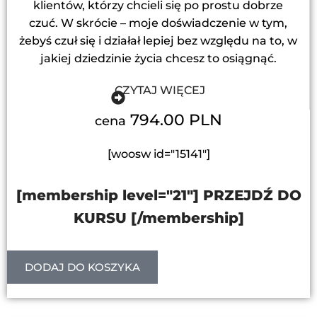
klientów, którzy chcieli się po prostu dobrze
czuć. W skrócie – moje doświadczenie w tym,
żebyś czuł się i działał lepiej bez względu na to, w
jakiej dziedzinie życia chcesz to osiągnąć.
CZYTAJ WIĘCEJ
794.00 PLN
cena
[woosw id="15141"]
[membership level="21"] PRZEJDŹ DO
KURSU [/membership]
DODAJ DO KOSZYKA