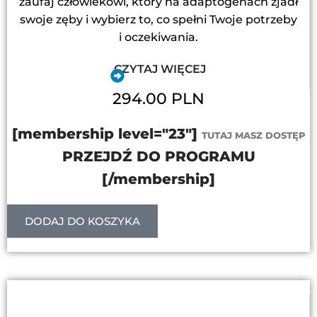
zaufaj człowiekowi, który na adaptogenach zjadł
swoje zęby i wybierz to, co spełni Twoje potrzeby
i oczekiwania.
CZYTAJ WIĘCEJ
294.00 PLN
[membership level="23"]
TUTAJ MASZ DOSTĘP
PRZEJDŹ DO PROGRAMU
[/membership]
DODAJ DO KOSZYKA