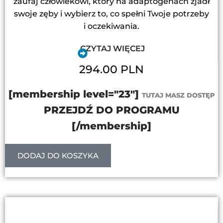
zaufaj człowiekowi, który na adaptogenach zjadł
swoje zęby i wybierz to, co spełni Twoje potrzeby
i oczekiwania.
CZYTAJ WIĘCEJ
294.00 PLN
[membership level="23"]
TUTAJ MASZ DOSTĘP
PRZEJDŹ DO PROGRAMU
[/membership]
DODAJ DO KOSZYKA