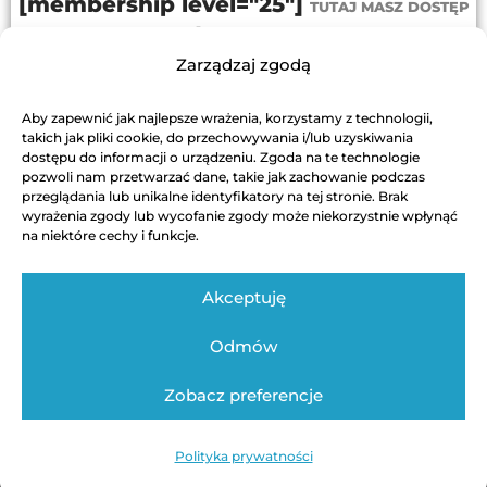
[membership level="25"]
TUTAJ MASZ DOSTĘP
PRZEJDŹ DO PROGRAMU
Zarządzaj zgodą
[/membership]
Aby zapewnić jak najlepsze wrażenia, korzystamy z technologii,
DODAJ DO KOSZYKA
takich jak pliki cookie, do przechowywania i/lub uzyskiwania
dostępu do informacji o urządzeniu. Zgoda na te technologie
pozwoli nam przetwarzać dane, takie jak zachowanie podczas
przeglądania lub unikalne identyfikatory na tej stronie. Brak
wyrażenia zgody lub wycofanie zgody może niekorzystnie wpłynąć
na niektóre cechy i funkcje.
Akceptuję
Odmów
Regulamin
Polityka Prywatności
Kontakt techniczny
Zobacz preferencje
Autor strony: Swinickiwsieci / Bartosz Świnicki
Polityka prywatności