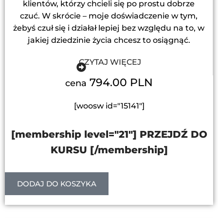
klientów, którzy chcieli się po prostu dobrze
czuć. W skrócie – moje doświadczenie w tym,
żebyś czuł się i działał lepiej bez względu na to, w
jakiej dziedzinie życia chcesz to osiągnąć.
CZYTAJ WIĘCEJ
794.00 PLN
cena
[woosw id="15141"]
[membership level="21"] PRZEJDŹ DO
KURSU [/membership]
DODAJ DO KOSZYKA