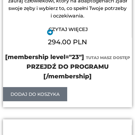
zaufaj człowiekowi, który na adaptogenach zjadł
swoje zęby i wybierz to, co spełni Twoje potrzeby
i oczekiwania.
CZYTAJ WIĘCEJ
294.00 PLN
[membership level="23"]
TUTAJ MASZ DOSTĘP
PRZEJDŹ DO PROGRAMU
[/membership]
DODAJ DO KOSZYKA