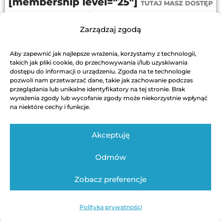
[membership level="25"]
TUTAJ MASZ DOSTĘP
PRZEJDŹ DO PROGRAMU
Zarządzaj zgodą
[/membership]
Aby zapewnić jak najlepsze wrażenia, korzystamy z technologii,
DODAJ DO KOSZYKA
takich jak pliki cookie, do przechowywania i/lub uzyskiwania
dostępu do informacji o urządzeniu. Zgoda na te technologie
pozwoli nam przetwarzać dane, takie jak zachowanie podczas
przeglądania lub unikalne identyfikatory na tej stronie. Brak
wyrażenia zgody lub wycofanie zgody może niekorzystnie wpłynąć
na niektóre cechy i funkcje.
Akceptuję
Odmów
Regulamin
Polityka Prywatności
Kontakt techniczny
Zobacz preferencje
Autor strony: Swinickiwsieci / Bartosz Świnicki
Polityka prywatności