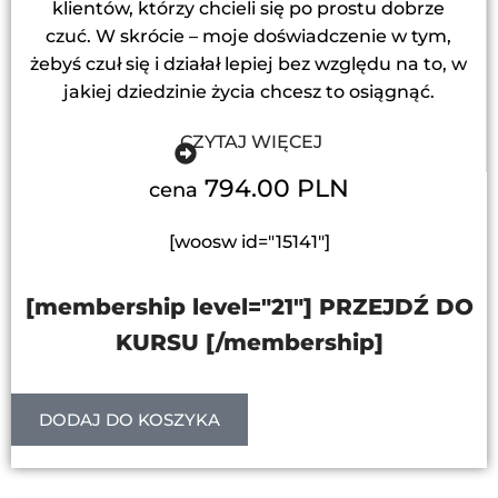
klientów, którzy chcieli się po prostu dobrze
czuć. W skrócie – moje doświadczenie w tym,
żebyś czuł się i działał lepiej bez względu na to, w
jakiej dziedzinie życia chcesz to osiągnąć.
CZYTAJ WIĘCEJ
794.00 PLN
cena
[woosw id="15141"]
[membership level="21"] PRZEJDŹ DO
KURSU [/membership]
DODAJ DO KOSZYKA