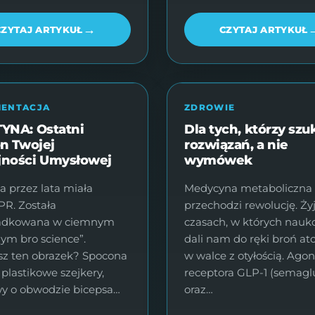
→
CZYTAJ ARTYKUŁ
CZYTAJ ARTYKUŁ
MENTACJA
ZDROWIE
YNA: Ostatni
Dla tych, którzy szu
on Twojej
rozwiązań, a nie
ności Umysłowej
wymówek
a przez lata miała
Medycyna metaboliczna
 PR. Została
przechodzi rewolucję. Ż
ladkowana w ciemnym
czasach, w których nau
gym bro science”.
dali nam do ręki broń 
sz ten obrazek? Spocona
w walce z otyłością. Agon
 plastikowe szejkery,
receptora GLP-1 (semagl
y o obwodzie bicepsa…
oraz…