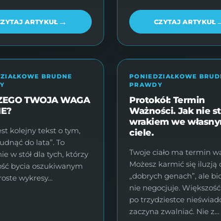
→
CZYTAJ ARTYKUŁ
CZYTAJ ARTYKUŁ
DZIAŁKOWE BRUDNE
PONIEDZIAŁKOWE BRUD
Y
PRAWDY
ZEGO TWOJA WAGA
Protokół: Termin
IE?
Ważności. Jak nie st
wrakiem we własn
est kolejny tekst o tym,
ciele.
hudnąć do lata”. To
Twoje ciało ma termin wa
e w stół dla tych, którzy
Możesz karmić się iluzją 
ość bycia oszukiwanym
„dobrych genach”, ale bi
roste wykresy…
nie negocjuje. Większość
po trzydziestce nieświa
zaczyna zwalniać. Nie z…