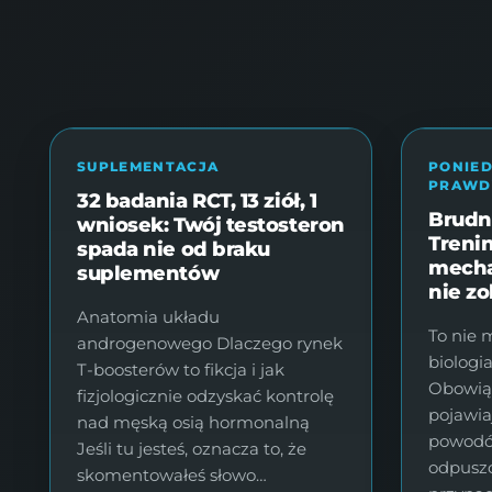
FIT MAKER MAREK FISCHER
STRONA GŁ
SUPLEMENTACJA
PONIE
PRAWD
32 badania RCT, 13 ziół, 1
Brudn
wniosek: Twój testosteron
Trenin
spada nie od braku
mecha
suplementów
nie zo
Anatomia układu
To nie 
androgenowego Dlaczego rynek
biologia
T-boosterów to fikcja i jak
Obowiąz
fizjologicznie odzyskać kontrolę
pojawiaj
nad męską osią hormonalną
powodów
Jeśli tu jesteś, oznacza to, że
odpuszcz
skomentowałeś słowo…