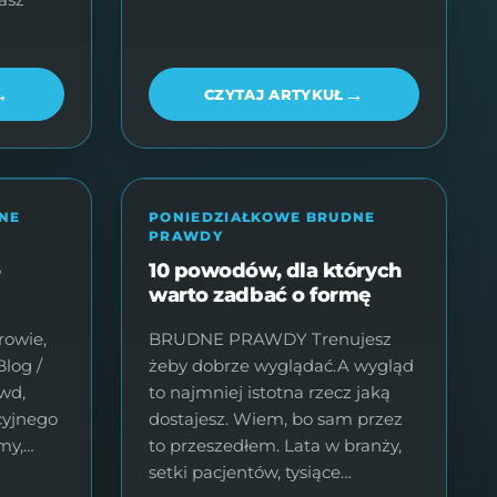
→
→
CZYTAJ ARTYKUŁ
NE
PONIEDZIAŁKOWE BRUDNE
PRAWDY
o
10 powodów, dla których
warto zadbać o formę
rowie,
BRUDNE PRAWDY Trenujesz
Blog /
żeby dobrze wyglądać.A wygląd
awd,
to najmniej istotna rzecz jaką
cyjnego
dostajesz. Wiem, bo sam przez
my,…
to przeszedłem. Lata w branży,
setki pacjentów, tysiące…