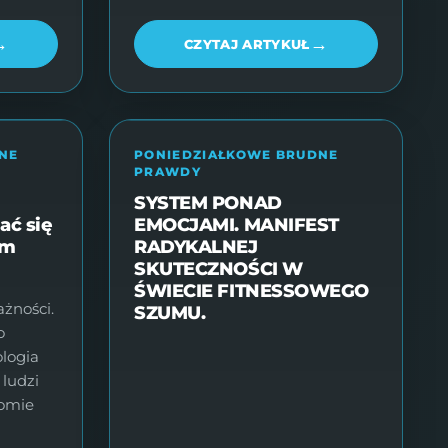
→
→
CZYTAJ ARTYKUŁ
NE
PONIEDZIAŁKOWE BRUDNE
PRAWDY
SYSTEM PONAD
ać się
EMOCJAMI. MANIFEST
ym
RADYKALNEJ
SKUTECZNOŚCI W
ŚWIECIE FITNESSOWEGO
żności.
SZUMU.
o
ologia
 ludzi
domie