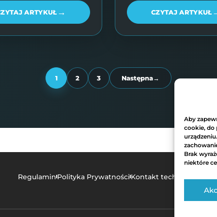
→
CZYTAJ ARTYKUŁ
CZYTAJ ARTYKUŁ
1
2
3
Następna
→
Aby zapewni
cookie, do
urządzeniu
zachowanie 
Brak wyraż
niektóre ce
Regulamin
Polityka Prywatności
Kontakt techniczny
Akc