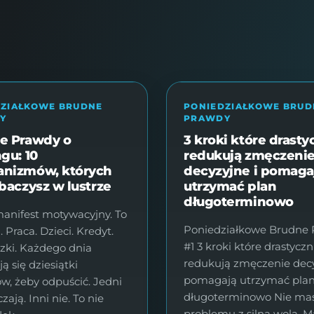
ÓWNA
O MNIE
WSPÓŁPRACA
BAZA PROTOKOŁÓW
DZIAŁKOWE BRUDNE
PONIEDZIAŁKOWE BRUD
Y
PRAWDY
e Prawdy o
3 kroki które drasty
gu: 10
redukują zmęczeni
nizmów, których
decyzyjne i pomaga
baczysz w lustrze
utrzymać plan
długoterminowo
manifest motywacyjny. To
Poniedziałkowe Brudne
. Praca. Dzieci. Kredyt.
#1 3 kroki które drastyczn
ki. Każdego dnia
redukują zmęczenie decy
ą się dziesiątki
pomagają utrzymać pla
, żeby odpuścić. Jedni
długoterminowo Nie ma
ają. Inni nie. To nie
problemu z silną wolą. M