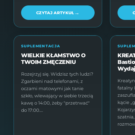
→
CZYTAJ ARTYKUŁ
SUPLEMENTACJA
SUPLE
WIELKIE KŁAMSTWO O
KREAT
TWOIM ZMĘCZENIU
Basti
Wydaj
Rozejrzyj się. Widzisz tych ludzi?
Kreatyn
Zgarbieni nad telefonami, z
fatalny
oczami matowymi jak tanie
zaszuf
szkło, wlewający w siebie trzecią
kącie „
kawę o 14:00, żeby "przetrwać"
Kojarzy
do 17:00.…
szatnia,
rozmow