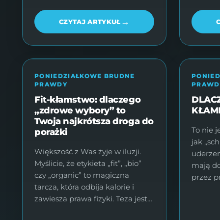
→
CZYTAJ ARTYKUŁ
PONIEDZIAŁKOWE BRUDNE
PONIE
PRAWDY
PRAWD
Fit-kłamstwo: dlaczego
DLAC
„zdrowe wybory” to
KŁAM
Twoja najkrótsza droga do
To nie j
porażki
jak „sc
Większość z Was żyje w iluzji.
uderzeni
Myślicie, że etykieta „fit”, „bio”
mają d
czy „organic” to magiczna
przez p
tarcza, która odbija kalorie i
zawiesza prawa fizyki. Teza jest…