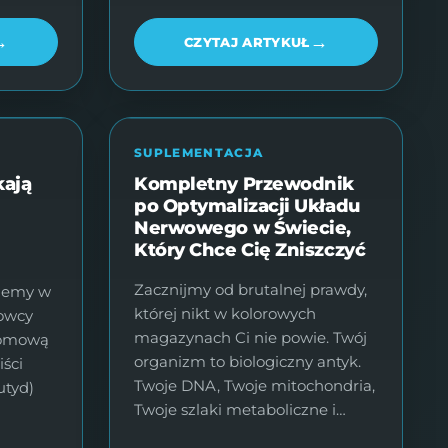
→
→
CZYTAJ ARTYKUŁ
SUPLEMENTACJA
kają
Kompletny Przewodnik
po Optymalizacji Układu
Nerwowego w Świecie,
Który Chce Cię Zniszczyć
Zacznijmy od brutalnej prawdy,
yjemy w
której nikt w kolorowych
kowcy
magazynach Ci nie powie. Twój
atomową
organizm to biologiczny antyk.
iści
Twoje DNA, Twoje mitochondria,
utyd)
Twoje szlaki metaboliczne i…