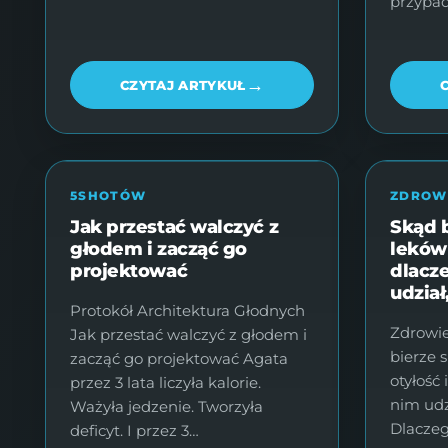
przypa
→
CZYTAJ ARTYKUŁ
5SHOTÓW
ZDROW
Jak przestać walczyć z
Skąd b
głodem i zacząć go
leków 
projektować
dlacz
udział
Protokół Architektura Głodnych
Zdrowie
Jak przestać walczyć z głodem i
bierze 
zacząć go projektować Agata
otyłość
przez 3 lata liczyła kalorie.
nim udz
Ważyła jedzenie. Tworzyła
Dlaczeg
deficyt. I przez 3…