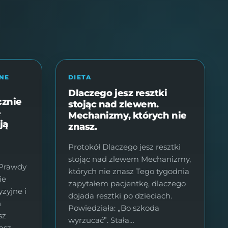
BLOG
MOJE SUPLEMENTY
NE
DIETA
Dlaczego jesz resztki
cznie
stojąc nad zlewem.
e
Mechanizmy, których nie
ją
znasz.
Protokół Dlaczego jesz resztki
stojąc nad zlewem Mechanizmy,
 Prawdy
których nie znasz Tego tygodnia
ie
zapytałem pacjentkę, dlaczego
zyjne i
dojada resztki po dzieciach.
n
Powiedziała: „Bo szkoda
sz
wyrzucać”. Stała…
asz