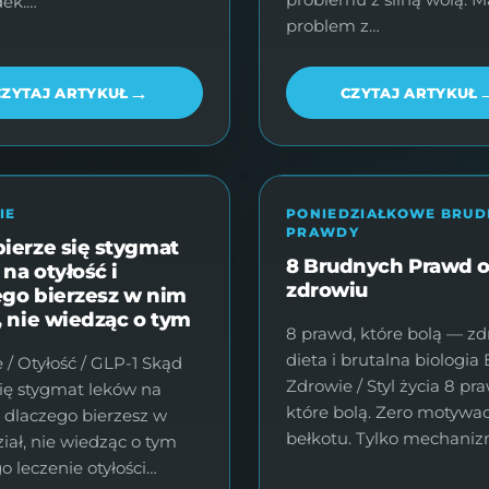
dek.…
problem z…
→
CZYTAJ ARTYKUŁ
CZYTAJ ARTYKUŁ
IE
PONIEDZIAŁKOWE BRUD
PRAWDY
ierze się stygmat
8 Brudnych Prawd 
na otyłość i
zdrowiu
ego bierzesz w nim
, nie wiedząc o tym
8 prawd, które bolą — zd
dieta i brutalna biologia 
 / Otyłość / GLP-1 Skąd
Zdrowie / Styl życia 8 pr
się stygmat leków na
które bolą. Zero motywa
 i dlaczego bierzesz w
bełkotu. Tylko mechaniz
iał, nie wiedząc o tym
o leczenie otyłości…