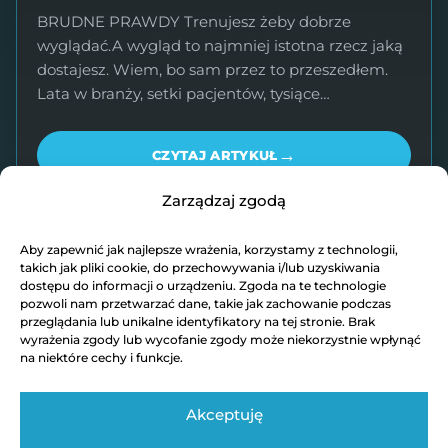
BRUDNE PRAWDY Trenujesz żeby dobrze
wyglądać.A wygląd to najmniej istotna rzecz jaką
dostajesz. Wiem, bo sam przez to przeszedłem.
Lata w branży, setki pacjentów, tysiące…
→
CZYTAJ ARTYKUŁ
Zarządzaj zgodą
Aby zapewnić jak najlepsze wrażenia, korzystamy z technologii,
…
1
2
3
6
takich jak pliki cookie, do przechowywania i/lub uzyskiwania
dostępu do informacji o urządzeniu. Zgoda na te technologie
pozwoli nam przetwarzać dane, takie jak zachowanie podczas
Następna
→
przeglądania lub unikalne identyfikatory na tej stronie. Brak
wyrażenia zgody lub wycofanie zgody może niekorzystnie wpłynąć
na niektóre cechy i funkcje.
Akceptuję